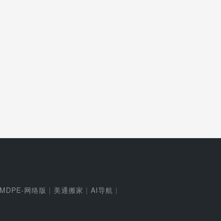
MDPE-网络版
|
美通搬家
|
AI导航
|