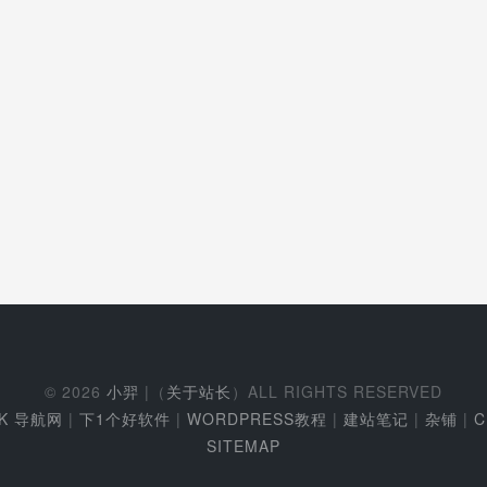
© 2026
小羿
|（
关于站长
）ALL RIGHTS RESERVED
EK 导航网
|
下1个好软件
|
WORDPRESS教程
|
建站笔记
|
杂铺
|
C
SITEMAP