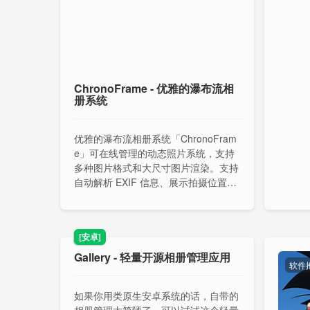
ChronoFrame - 优雅的瀑布流相
册系统
优雅的瀑布流相册系统「ChronoFram
e」可在线管理的动态照片系统，支持
多种图片格式和大尺寸图片渲染。支持
自动解析 EXIF 信息、展示拍摄位置、
地图足迹回溯以及自动生成缩略图等功
能，相比静态相册更具交互性，提供了
OpenList 存储，推荐使用预构建的 doc
[安卓]
ker 镜像部署。
Gallery - 轻量开源相册管理应用
软件
如果你用类原生安卓系统的话，自带的