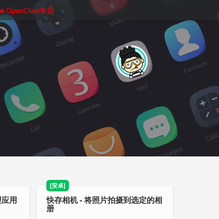
🔥OpenClaw专题
[安卓]
理应用
快存相机 - 将照片拍摄到选定的相
册