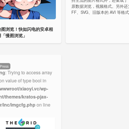
持主流的图片格式外，还集成了 E
原数据浏览，视频格式。另外还支
FF、SVG、旧版本的 AVI 等格
动态图片、360 视频、全景图，
eoTIFF 等功能。
快图浏览！快如闪电的安卓相
用「慢图浏览」
Press
ng
: Trying to access array
 on value of type bool in
wwwroot/xiaoyi.vc/wp-
nt/themes/kratos-pjax-
r/inc/imgcfg.php
on line