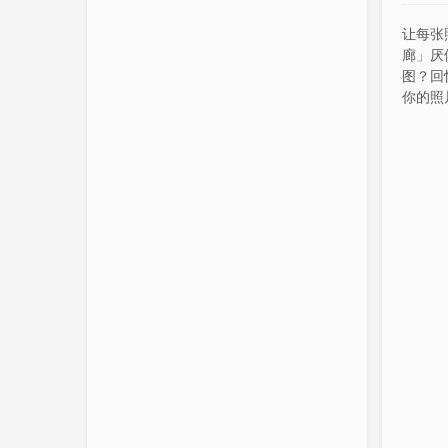
让每张
廊」厌
图？回
你的照
像素，
的故事