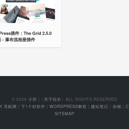
Press插件：The Grid 2.5.0
 - 瀑布流相册插件
© 2026
小羿
|（
关于站长
）ALL RIGHTS RESERVED
EK 导航网
|
下1个好软件
|
WORDPRESS教程
|
建站笔记
|
杂铺
|
C
SITEMAP