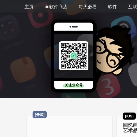
主页
🔥软件商店
每天必看
软件
互
[开源]
[iOS]
回忆画
艺术