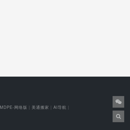
MDPE-网络版
|
美通搬家
|
AI导航
|