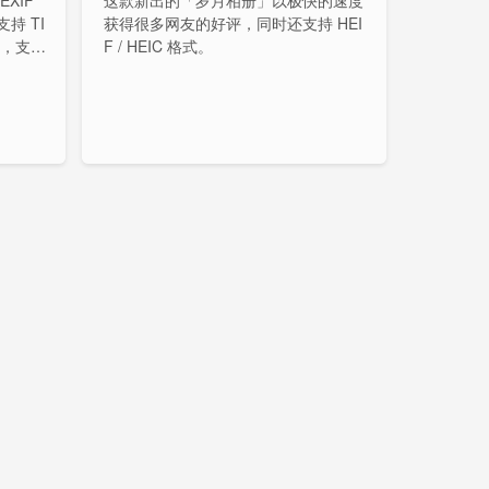
XIF
这款新出的「岁月相册」以极快的速度
持 TI
获得很多网友的好评，同时还支持 HEI
式，支持
F / HEIC 格式。
以及 G