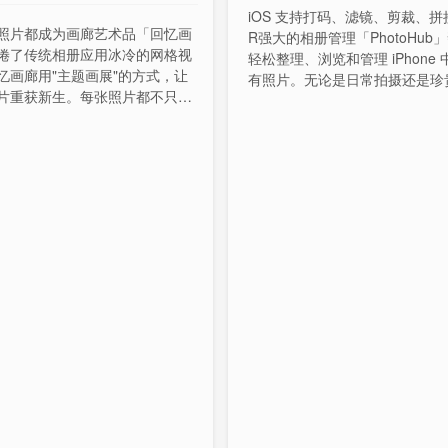
iOS 支持打码、滤镜、剪裁、拼
照片都成为画廊艺术品「回忆画
R强大的相册管理「PhotoHub
倦了传统相册应用冰冷的网格视
轻松整理、浏览和管理 iPhone
忆画廊用"主题画展"的方式，让
有照片。无论是日常拍摄还是珍
片重获新生。每张照片都不只是
忆，都能让您快速找到想要的照
而是一段值得在画廊中细细品味
前限免中，需要的先下载吧。
。