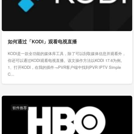
如何通过「KODI」观看电视直播
KODI是一款全功能的媒体库工具，除了可以刮取媒体信息并观看外，
你还可以通过KODI观看电视直播。该文操作方法以KODI 17.6为例。
1、打开KODI，在我的插件→PVR客户端中找到PVR IPTV Simple
C…
软件推荐