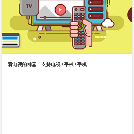
看电视的神器，支持电视 / 平板 / 手机