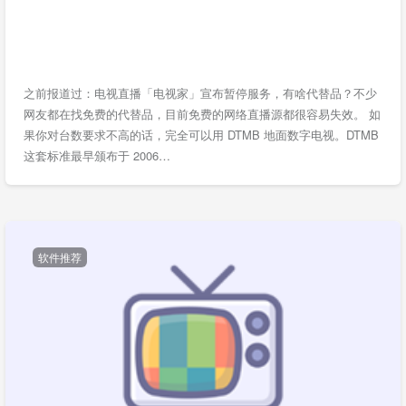
之前报道过：电视直播「电视家」宣布暂停服务，有啥代替品？不少
网友都在找免费的代替品，目前免费的网络直播源都很容易失效。 如
果你对台数要求不高的话，完全可以用 DTMB 地面数字电视。DTMB
这套标准最早颁布于 2006…
软件推荐