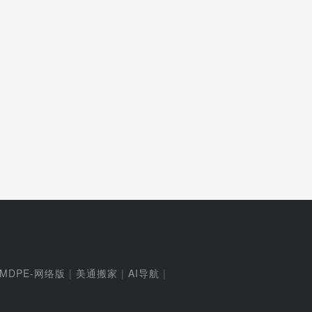
MDPE-网络版
|
美通搬家
|
AI导航
|