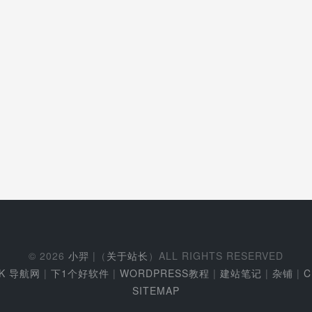
© 2026
小羿
|（
关于站长
）ALL RIGHTS RESERVED
EK 导航网
|
下1个好软件
|
WORDPRESS教程
|
建站笔记
|
杂铺
|
C
SITEMAP