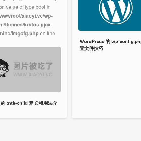
 on value of type bool in
wwwroot/xiaoyi.vc/wp-
nt/themes/kratos-pjax-
r/inc/imgcfg.php
on line
WordPress 的 wp-config.p
置文件技巧
 的 :nth-child 定义和用法介