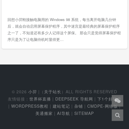
回想小羿刚接触电脑用的 Windows 98 系统，每当离开电脑几分钟
后，就会自动启用屏幕保护程序，其中迷宫是最经典的屏幕保护程序
之一了，不知道还有多少人记得这个屏保。 那会只是觉得屏幕保护程
序只是为了让电脑待机时显得更…
© 2026
小羿
|（
关于站长
）ALL RIGHTS RESERVED
友情链接：
世界杯直播
|
DEEPSEEK 导航网
|
下1个好软件
|
WORDPRESS教程
|
建站笔记
|
杂铺
|
CMDPE-网络版
|
美通搬家
|
AI导航
|
SITEMAP