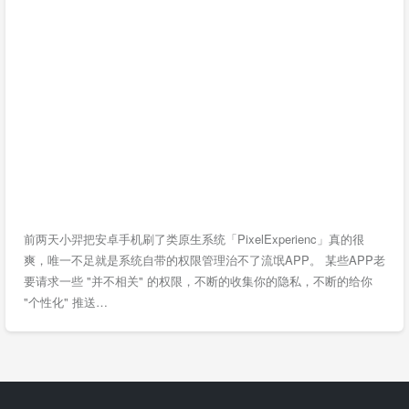
前两天小羿把安卓手机刷了类原生系统「PixelExperienc」真的很
爽，唯一不足就是系统自带的权限管理治不了流氓APP。 某些APP老
要请求一些 "并不相关" 的权限，不断的收集你的隐私，不断的给你
"个性化" 推送…