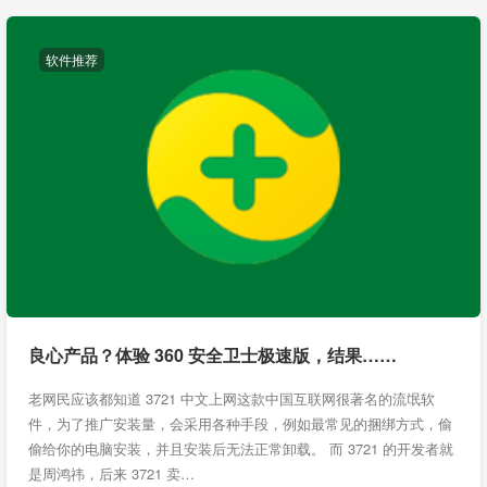
软件推荐
良心产品？体验 360 安全卫士极速版，结果……
老网民应该都知道 3721 中文上网这款中国互联网很著名的流氓软
件，为了推广安装量，会采用各种手段，例如最常见的捆绑方式，偷
偷给你的电脑安装，并且安装后无法正常卸载。 而 3721 的开发者就
是周鸿祎，后来 3721 卖…