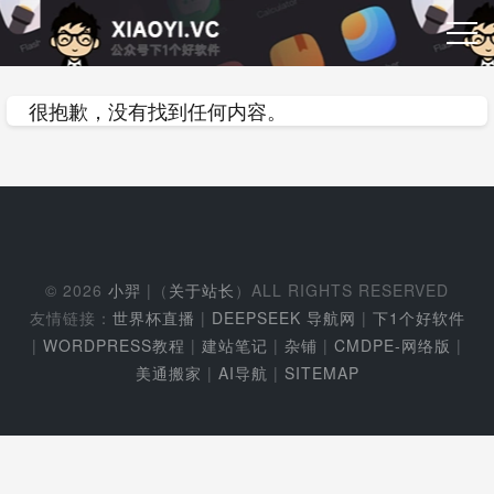
很抱歉，没有找到任何内容。
© 2026
小羿
|（
关于站长
）ALL RIGHTS RESERVED
友情链接：
世界杯直播
|
DEEPSEEK 导航网
|
下1个好软件
|
WORDPRESS教程
|
建站笔记
|
杂铺
|
CMDPE-网络版
|
美通搬家
|
AI导航
|
SITEMAP