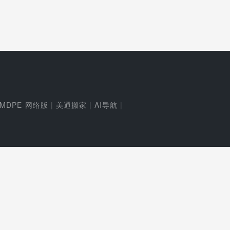
MDPE-网络版
|
美通搬家
|
AI导航
|