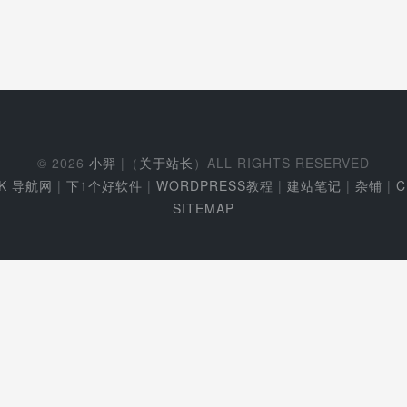
© 2026
小羿
|（
关于站长
）ALL RIGHTS RESERVED
EK 导航网
|
下1个好软件
|
WORDPRESS教程
|
建站笔记
|
杂铺
|
C
SITEMAP