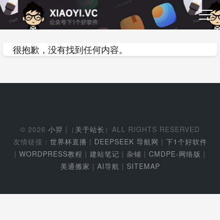
很抱歉，没有找到任何内容。
© 2026
小羿
|（
关于站长
）ALL RIGHTS RESERVED
友情链接：
世界杯直播
|
DEEPSEEK 导航网
|
下1个好软件
|
WORDPRESS教程
|
建站笔记
|
杂铺
|
CMDPE-网络版
|
美通搬家
|
AI导航
|
SITEMAP