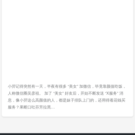
小羿记得突然有一天，半夜有很多 “美女” 加微信，毕竟靠颜值吃饭，
人称微信圈吴彦祖。 加了 “美女” 好友后，开始不断发送 “X服务” 消
息，像小羿这么高颜值的人，都是妹子排队上门的，还用得着花钱买
服务？果断口吐芬芳拉黑…