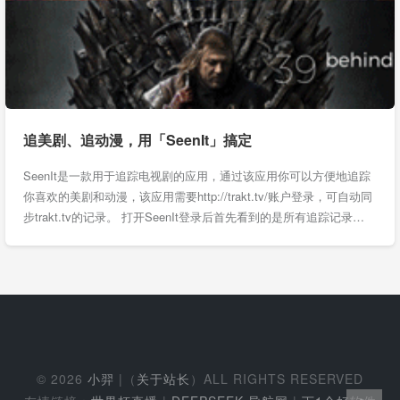
追美剧、追动漫，用「SeenIt」搞定
SeenIt是一款用于追踪电视剧的应用，通过该应用你可以方便地追踪
你喜欢的美剧和动漫，该应用需要http://trakt.tv/账户登录，可自动同
步trakt.tv的记录。 打开SeenIt登录后首先看到的是所有追踪记录…
© 2026
小羿
|（
关于站长
）ALL RIGHTS RESERVED