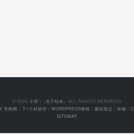
© 2026
小羿
|（
关于站长
）ALL RIGHTS RESERVED
EK 导航网
|
下1个好软件
|
WORDPRESS教程
|
建站笔记
|
杂铺
|
C
SITEMAP