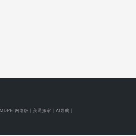
MDPE-网络版
|
美通搬家
|
AI导航
|