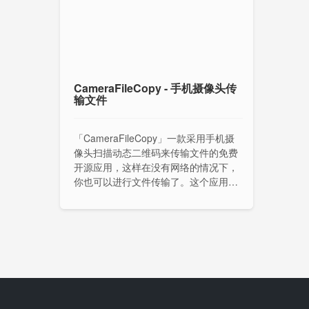
CameraFileCopy - 手机摄像头传
输文件
「CameraFileCopy」一款采用手机摄
像头扫描动态二维码来传输文件的免费
开源应用，这样在没有网络的情况下，
你也可以进行文件传输了。这个应用分
为两部分，一个是网页（发送端），一
个是客户端（接收端），单次传输文件
最高仅支持 30MB。