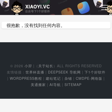
很抱歉，没有找到任何内容。
© 2026
小羿
|（
关于站长
）ALL RIGHTS RESERVED
友情链接：
世界杯直播
|
DEEPSEEK 导航网
|
下1个好软件
|
WORDPRESS教程
|
建站笔记
|
杂铺
|
CMDPE-网络版
|
美通搬家
|
AI导航
|
SITEMAP